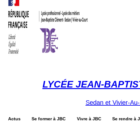
LYCÉE JEAN-BAPTI
Sedan et Vivier-Au
Actus
Se former à JBC
Vivre à JBC
Se rendre à 
Mon bureau
numérique